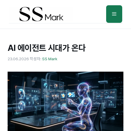
컨
텐
메
츠
로
뉴
건
너
AI 에이전트 시대가 온다
뛰
23.06.2026
작성자:
SS Mark
기