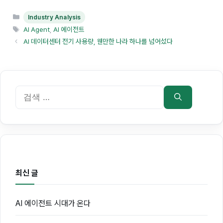
카
Industry Analysis
테
태
AI Agent
,
AI 에이전트
고
그
AI 데이터센터 전기 사용량, 웬만한 나라 하나를 넘어섰다
리
검
색:
최신 글
AI 에이전트 시대가 온다