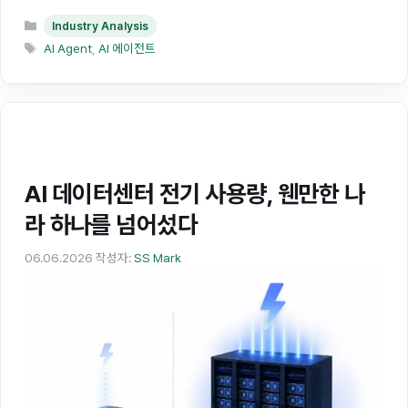
카
Industry Analysis
테
태
AI Agent
,
AI 에이전트
고
그
리
AI 데이터센터 전기 사용량, 웬만한 나
라 하나를 넘어섰다
06.06.2026
작성자:
SS Mark