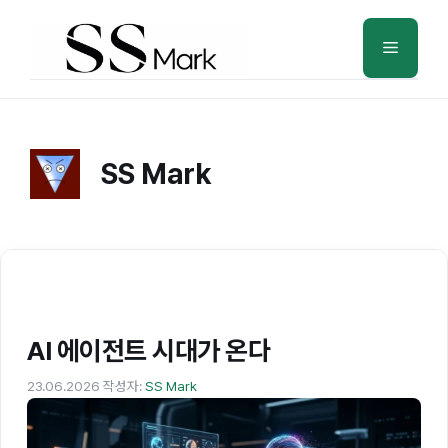
컨
텐
메
츠
로
뉴
건
너
SS Mark
뛰
기
AI 에이전트 시대가 온다
23.06.2026
작성자:
SS Mark