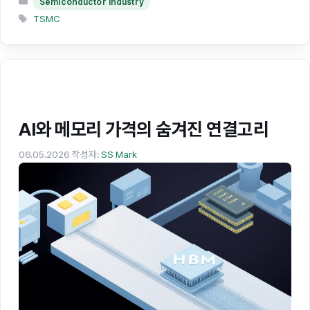
Semiconductor industry
테
태
TSMC
고
그
리
AI와 메모리 가격의 숨겨진 연결고리
06.05.2026
작성자:
SS Mark